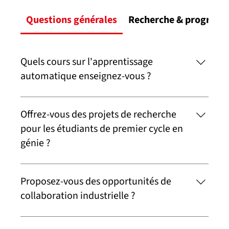
Questions générales
Recherche & program
Quels cours sur l'apprentissage
automatique enseignez-vous ?
J'enseigne plusieurs cours sur l'apprentissage
automatique et les techniques connexes, à la fois au
Offrez-vous des projets de recherche
niveau du premier cycle et des cycles supérieurs.
pour les étudiants de premier cycle en
génie ?
Oui, j'encourage les étudiants de premier cycle à
participer à des projets de recherche, notamment dans
Proposez-vous des opportunités de
le domaine de l'apprentissage automatique appliqué.
collaboration industrielle ?
Oui, je collabore avec diverses entreprises sur des