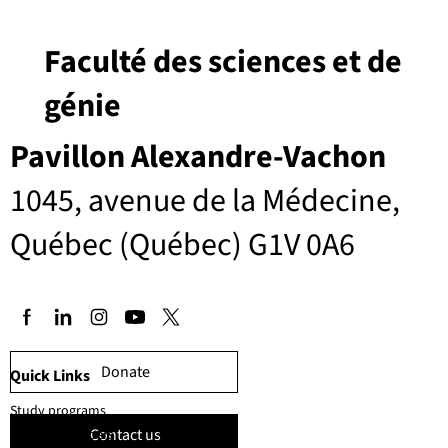
projets d'apprentissage automatique. Les entreprises
intéressées peuvent me contacter directement pour
Faculté des sciences et de
discuter des possibilités de partenariat.
génie
Pavillon Alexandre-Vachon
1045, avenue de la Médecine,
Québec (Québec) G1V 0A6
Donate
Quick Links
Study programs
Contact us
Faculty members